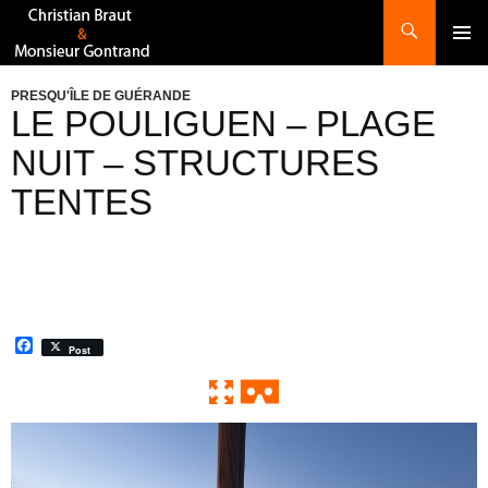
Recherche
ALLER
AU
CONTENU
PRESQU'ÎLE DE GUÉRANDE
LE POULIGUEN – PLAGE
NUIT – STRUCTURES
TENTES
F
Post
a
c
e
b
o
0:00 / 0:00
Exit VR
VR Setup
o
k