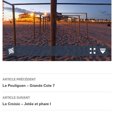
Navigation
ARTICLE PRÉCÉDENT
des
Le Pouliguen – Grande Cote 7
articles
ARTICLE SUIVANT
Le Croisic – Jetée et phare I