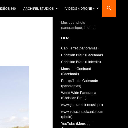
IDÉOS 360
ARCHIPEL STUDIOS
VIDÉOS « DRONE »
Musique, photo
panoramique, Internet
LIENS
Cap Ferret (panoramas)
Christian Braut (Facebook)
Christian Braut (Linkedin)
Monsieur Gontrand
(Facebook)
Presqu'île de Guérande
(panoramas)
World Wide Panorama
(Christian Braut)
www.gontrand.fr (musique)
www.troiscentsoixante.com
(photo)
YouTube (Monsieur