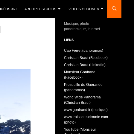
IDÉOS 360
ARCHIPEL STUDIOS
VIDÉOS « DRONE »
Musique, photo
H
panoramique, Internet
LIENS
Cap Ferret (panoramas)
Christian Braut (Facebook)
Christian Braut (Linkedin)
Monsieur Gontrand
(Facebook)
Presqu'île de Guérande
(panoramas)
World Wide Panorama
(Christian Braut)
www.gontrand.fr (musique)
www.troiscentsoixante.com
(photo)
YouTube (Monsieur