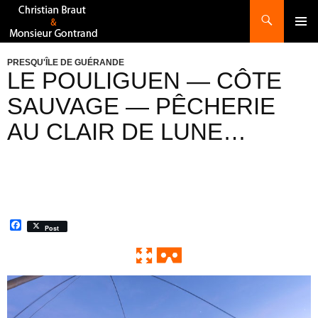
Recherche
ALLER
AU
CONTENU
PRESQU'ÎLE DE GUÉRANDE
LE POULIGUEN — CÔTE
SAUVAGE — PÊCHERIE
AU CLAIR DE LUNE…
F
Post
a
c
e
b
o
0:00 / 0:00
Exit VR
VR Setup
o
k