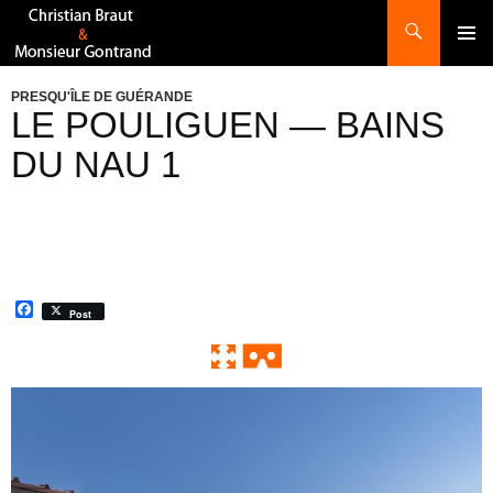
Recherche
ALLER
AU
CONTENU
PRESQU'ÎLE DE GUÉRANDE
LE POULIGUEN — BAINS
DU NAU 1
F
Post
a
c
e
b
o
0:00 / 0:00
Exit VR
VR Setup
o
k