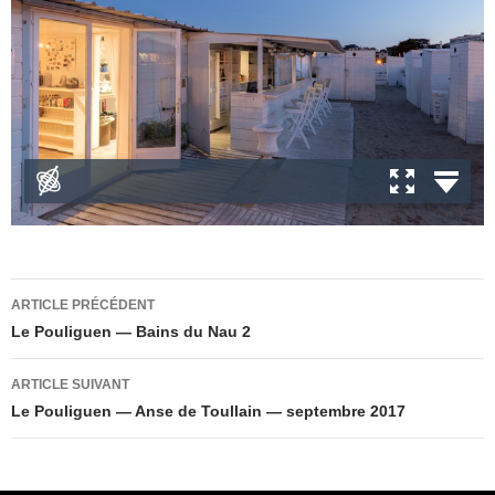
Navigation
ARTICLE PRÉCÉDENT
des
Le Pouliguen — Bains du Nau 2
articles
ARTICLE SUIVANT
Le Pouliguen — Anse de Toullain — septembre 2017