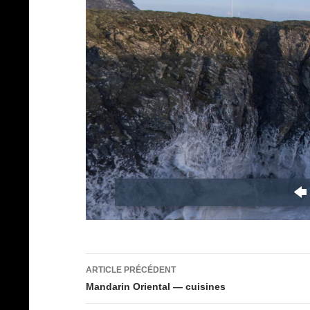
Navigation
ARTICLE PRÉCÉDENT
des
Mandarin Oriental — cuisines