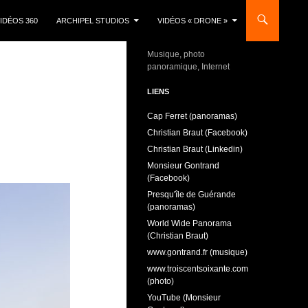
IDÉOS 360
ARCHIPEL STUDIOS
VIDÉOS « DRONE »
Musique, photo
panoramique, Internet
LIENS
Cap Ferret (panoramas)
Christian Braut (Facebook)
Christian Braut (Linkedin)
Monsieur Gontrand
(Facebook)
Presqu'île de Guérande
(panoramas)
World Wide Panorama
(Christian Braut)
www.gontrand.fr (musique)
www.troiscentsoixante.com
(photo)
YouTube (Monsieur