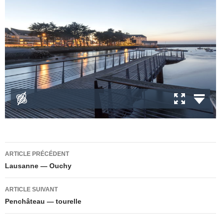
Navigation
ARTICLE PRÉCÉDENT
des
Lausanne — Ouchy
articles
ARTICLE SUIVANT
Penchâteau — tourelle