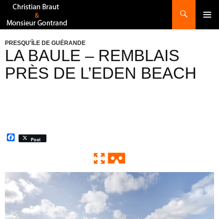
Recherche
ALLER
AU
CONTENU
PRESQU'ÎLE DE GUÉRANDE
LA BAULE – REMBLAIS
PRÈS DE L’EDEN BEACH
F
Post
a
c
e
b
o
0:00 / 0:00
Exit VR
VR Setup
o
k