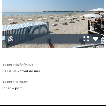
Navigation
ARTICLE PRÉCÉDENT
des
La Baule – front de mer
articles
ARTICLE SUIVANT
Piriac – port