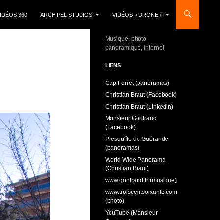
IDÉOS 360
ARCHIPEL STUDIOS
VIDÉOS « DRONE »
Musique, photo
panoramique, Internet
LIENS
Cap Ferret (panoramas)
Christian Braut (Facebook)
Christian Braut (Linkedin)
Monsieur Gontrand
(Facebook)
Presqu'île de Guérande
(panoramas)
World Wide Panorama
(Christian Braut)
www.gontrand.fr (musique)
www.troiscentsoixante.com
(photo)
YouTube (Monsieur