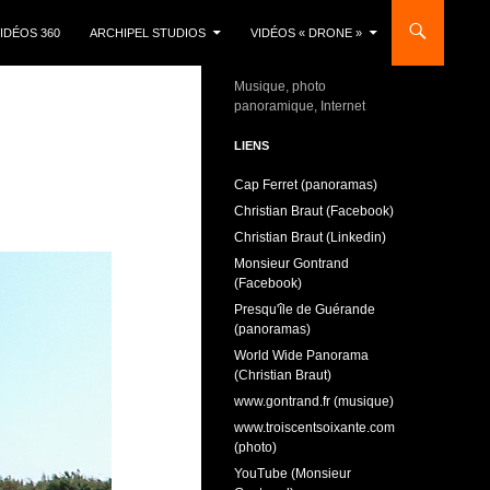
IDÉOS 360
ARCHIPEL STUDIOS
VIDÉOS « DRONE »
Musique, photo
panoramique, Internet
LIENS
Cap Ferret (panoramas)
Christian Braut (Facebook)
Christian Braut (Linkedin)
Monsieur Gontrand
(Facebook)
Presqu'île de Guérande
(panoramas)
World Wide Panorama
(Christian Braut)
www.gontrand.fr (musique)
www.troiscentsoixante.com
(photo)
YouTube (Monsieur