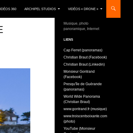
IDÉOS 360
ARCHIPEL STUDIOS
VIDÉOS « DRONE »
Musique, photo
E
panoramique, Internet
LIENS
Cap Ferret (panoramas)
Christian Braut (Facebook)
Christian Braut (Linkedin)
Monsieur Gontrand
(Facebook)
Presqu'île de Guérande
(panoramas)
World Wide Panorama
(Christian Braut)
www.gontrand.fr (musique)
www.troiscentsoixante.com
(photo)
YouTube (Monsieur