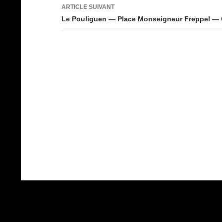
articles
ARTICLE SUIVANT
Le Pouliguen — Place Monseigneur Freppel — C