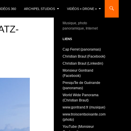
IDÉOS 360
ARCHIPEL STUDIOS
VIDÉOS « DRONE »
Musique, photo
ATZ-
panoramique, Internet
LIENS
Cap Ferret (panoramas)
Christian Braut (Facebook)
Christian Braut (Linkedin)
Monsieur Gontrand
(Facebook)
Presqu'île de Guérande
(panoramas)
World Wide Panorama
(Christian Braut)
www.gontrand.fr (musique)
www.troiscentsoixante.com
(photo)
YouTube (Monsieur