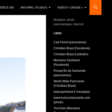
IDÉOS 360
ARCHIPEL STUDIOS
VIDÉOS « DRONE »
Musique, photo
panoramique, Internet
LIENS
Cap Ferret (panoramas)
Christian Braut (Facebook)
Christian Braut (Linkedin)
Monsieur Gontrand
(Facebook)
Presqu'île de Guérande
(panoramas)
World Wide Panorama
(Christian Braut)
www.gontrand.fr (musique)
www.troiscentsoixante.com
(photo)
YouTube (Monsieur