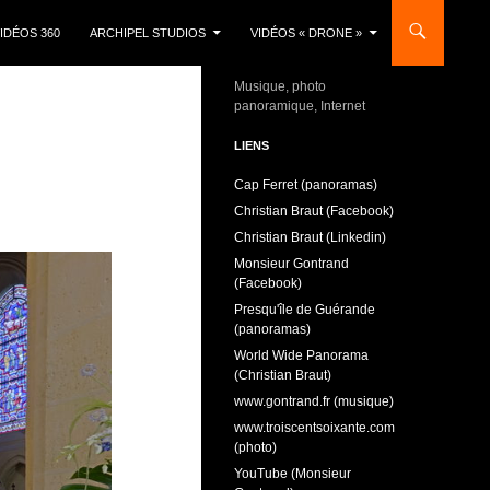
IDÉOS 360
ARCHIPEL STUDIOS
VIDÉOS « DRONE »
Musique, photo
panoramique, Internet
LIENS
Cap Ferret (panoramas)
Christian Braut (Facebook)
Christian Braut (Linkedin)
Monsieur Gontrand
(Facebook)
Presqu'île de Guérande
(panoramas)
World Wide Panorama
(Christian Braut)
www.gontrand.fr (musique)
www.troiscentsoixante.com
(photo)
YouTube (Monsieur