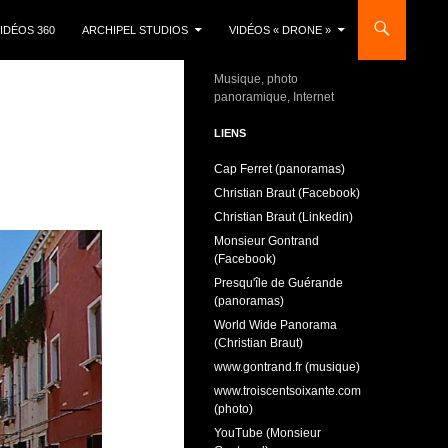
IDÉOS 360
ARCHIPEL STUDIOS
VIDÉOS « DRONE »
Musique, photo
panoramique, Internet
LIENS
Cap Ferret (panoramas)
Christian Braut (Facebook)
Christian Braut (Linkedin)
Monsieur Gontrand
(Facebook)
Presqu'île de Guérande
(panoramas)
World Wide Panorama
(Christian Braut)
www.gontrand.fr (musique)
www.troiscentsoixante.com
(photo)
YouTube (Monsieur