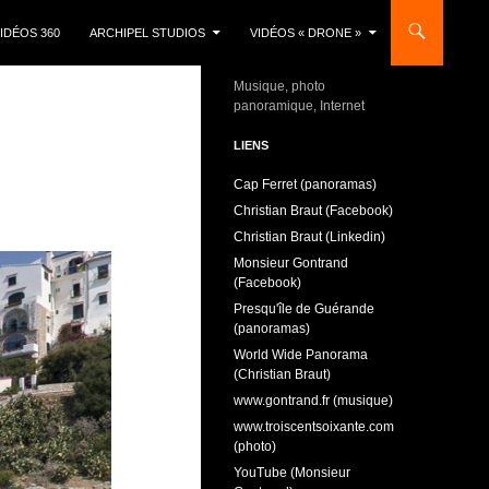
IDÉOS 360
ARCHIPEL STUDIOS
VIDÉOS « DRONE »
Musique, photo
panoramique, Internet
LIENS
Cap Ferret (panoramas)
Christian Braut (Facebook)
Christian Braut (Linkedin)
Monsieur Gontrand
(Facebook)
Presqu'île de Guérande
(panoramas)
World Wide Panorama
(Christian Braut)
www.gontrand.fr (musique)
www.troiscentsoixante.com
(photo)
YouTube (Monsieur