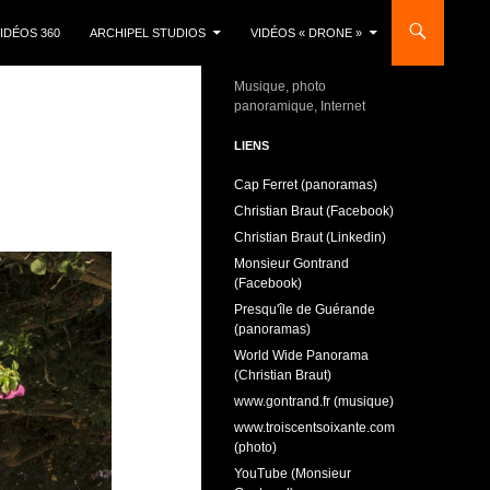
IDÉOS 360
ARCHIPEL STUDIOS
VIDÉOS « DRONE »
Musique, photo
panoramique, Internet
LIENS
Cap Ferret (panoramas)
Christian Braut (Facebook)
Christian Braut (Linkedin)
Monsieur Gontrand
(Facebook)
Presqu'île de Guérande
(panoramas)
World Wide Panorama
(Christian Braut)
www.gontrand.fr (musique)
www.troiscentsoixante.com
(photo)
YouTube (Monsieur