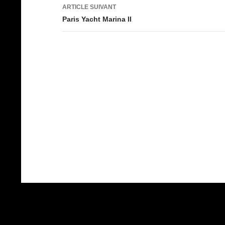
articles
ARTICLE SUIVANT
Paris Yacht Marina II