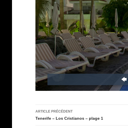
Navigation
ARTICLE PRÉCÉDENT
des
Tenerife – Los Cristianos – plage 1