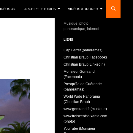
IDÉOS 360
ARCHIPEL STUDIOS
VIDÉOS « DRONE »
Musique, photo
panoramique, Internet
LIENS
Cap Ferret (panoramas)
Christian Braut (Facebook)
Christian Braut (Linkedin)
Monsieur Gontrand
(Facebook)
Presqu'île de Guérande
(panoramas)
World Wide Panorama
(Christian Braut)
www.gontrand.fr (musique)
www.troiscentsoixante.com
(photo)
YouTube (Monsieur