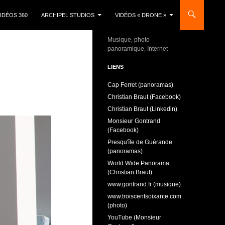
IDÉOS 360
ARCHIPEL STUDIOS
VIDÉOS « DRONE »
Musique, photo
panoramique, Internet
LIENS
Cap Ferret (panoramas)
Christian Braut (Facebook)
Christian Braut (Linkedin)
Monsieur Gontrand
(Facebook)
Presqu'île de Guérande
(panoramas)
World Wide Panorama
(Christian Braut)
www.gontrand.fr (musique)
www.troiscentsoixante.com
(photo)
YouTube (Monsieur