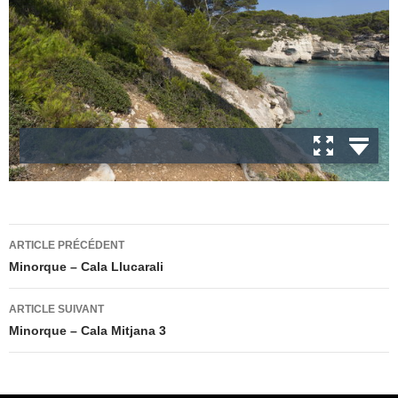
Navigation
ARTICLE PRÉCÉDENT
des
Minorque – Cala Llucarali
articles
ARTICLE SUIVANT
Minorque – Cala Mitjana 3