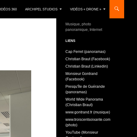
IDÉOS 360
ARCHIPEL STUDIOS
VIDÉOS « DRONE »
Musique, photo
panoramique, Internet
LIENS
Cap Ferret (panoramas)
Christian Braut (Facebook)
Christian Braut (Linkedin)
Monsieur Gontrand
(Facebook)
Presqu'île de Guérande
(panoramas)
World Wide Panorama
(Christian Braut)
www.gontrand.fr (musique)
www.troiscentsoixante.com
(photo)
YouTube (Monsieur