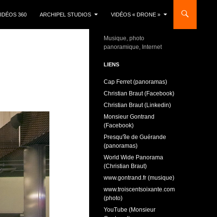
IDÉOS 360
ARCHIPEL STUDIOS
VIDÉOS « DRONE »
Musique, photo
panoramique, Internet
LIENS
Cap Ferret (panoramas)
Christian Braut (Facebook)
Christian Braut (Linkedin)
Monsieur Gontrand
(Facebook)
Presqu'île de Guérande
(panoramas)
World Wide Panorama
(Christian Braut)
www.gontrand.fr (musique)
www.troiscentsoixante.com
(photo)
YouTube (Monsieur