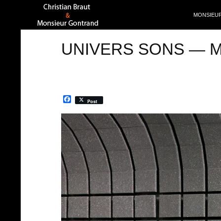
ALLER AU
Recherche
MONSIEU
UNIVERS SONS — 
F
Post
a
c
0:00 / 0:00
Exit VR
VR Setup
e
b
o
o
k