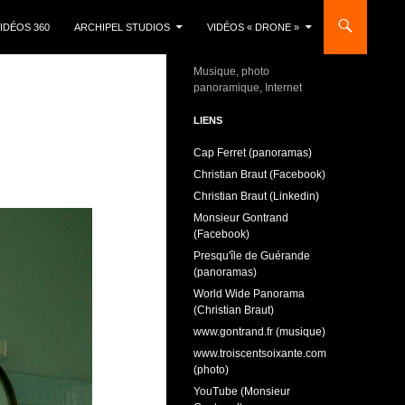
IDÉOS 360
ARCHIPEL STUDIOS
VIDÉOS « DRONE »
Musique, photo
panoramique, Internet
LIENS
Cap Ferret (panoramas)
Christian Braut (Facebook)
Christian Braut (Linkedin)
Monsieur Gontrand
(Facebook)
Presqu'île de Guérande
(panoramas)
World Wide Panorama
(Christian Braut)
www.gontrand.fr (musique)
www.troiscentsoixante.com
(photo)
YouTube (Monsieur