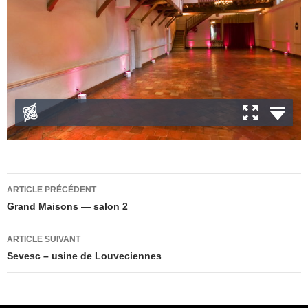
Navigation
ARTICLE PRÉCÉDENT
des
Grand Maisons — salon 2
articles
ARTICLE SUIVANT
Sevesc – usine de Louveciennes