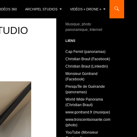
IDÉOS 360
ARCHIPEL STUDIOS
VIDÉOS « DRONE »
Musique, photo
TUDIO
panoramique, Internet
LIENS
Cap Ferret (panoramas)
Christian Braut (Facebook)
Christian Braut (Linkedin)
Monsieur Gontrand
(Facebook)
Presqu'île de Guérande
(panoramas)
World Wide Panorama
(Christian Braut)
www.gontrand.fr (musique)
www.troiscentsoixante.com
(photo)
YouTube (Monsieur