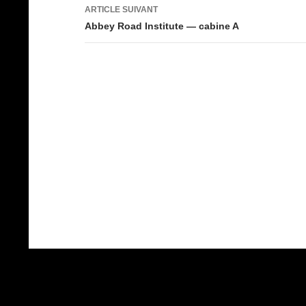
articles
ARTICLE SUIVANT
Abbey Road Institute — cabine A