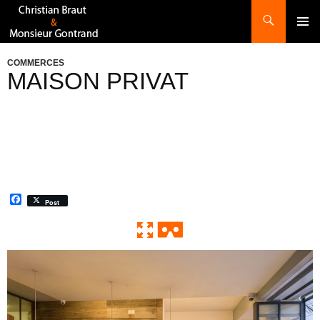
Recherche
ALLER
AU
CONTENU
COMMERCES
MAISON PRIVAT
F
Post
a
c
e
b
o
0:00 / 0:00
Exit VR
VR Setup
o
k