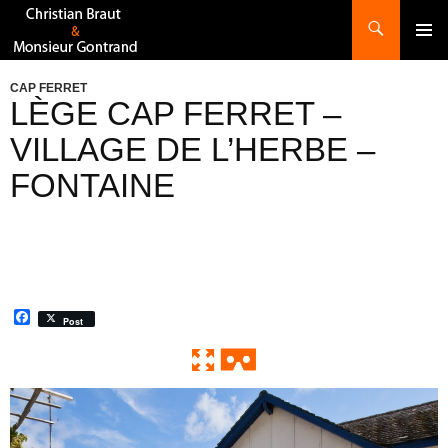
Recherche
ALLER
AU
CONTENU
CAP FERRET
LÈGE CAP FERRET –
VILLAGE DE L’HERBE –
FONTAINE
F
Post
a
c
e
b
o
0:00 / 0:00
Enter VR
Exit VR
VR Setup
o
k