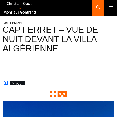
Recherche
ALLER
AU
CONTENU
CAP FERRET
CAP FERRET – VUE DE
NUIT DEVANT LA VILLA
ALGÉRIENNE
F
Post
a
c
e
b
o
0:00 / 0:00
Exit VR
VR Setup
o
k