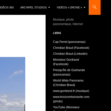
IDÉOS 360
ARCHIPEL STUDIOS
VIDÉOS « DRONE »
Musique, photo
panoramique, Internet
LIENS
Cap Ferret (panoramas)
Christian Braut (Facebook)
Christian Braut (Linkedin)
Monsieur Gontrand
(Facebook)
Presqu'île de Guérande
(panoramas)
World Wide Panorama
(Christian Braut)
www.gontrand.fr (musique)
www.troiscentsoixante.com
(photo)
YouTube (Monsieur