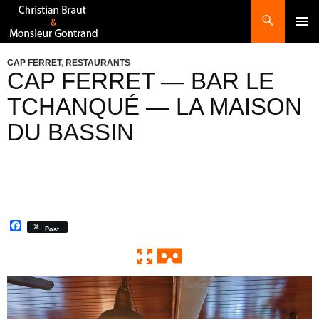
Recherche
ALLER
AU
CONTENU
CAP FERRET
,
RESTAURANTS
CAP FERRET — BAR LE
TCHANQUÉ — LA MAISON
DU BASSIN
F
Post
a
c
e
b
o
0:00 / 0:00
Exit VR
VR Setup
o
k