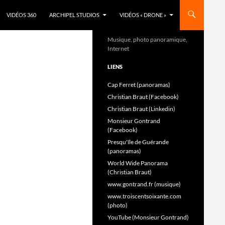
VIDÉOS 360
ARCHIPEL STUDIOS
VIDÉOS « DRONE »
Musique, photo panoramique,
Internet
LIENS
Cap Ferret (panoramas)
Christian Braut (Facebook)
Christian Braut (Linkedin)
Monsieur Gontrand
(Facebook)
Presqu'île de Guérande
(panoramas)
World Wide Panorama
(Christian Braut)
www.gontrand.fr (musique)
www.troiscentsoixante.com
(photo)
YouTube (Monsieur Gontrand)