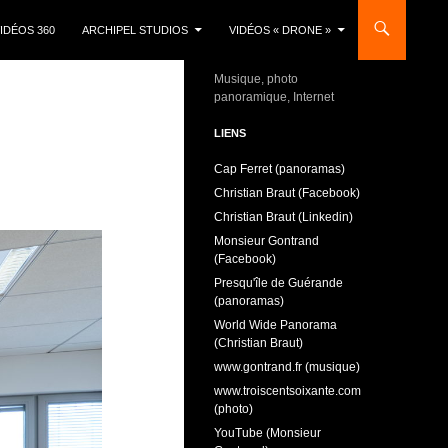
IDÉOS 360
ARCHIPEL STUDIOS
VIDÉOS « DRONE »
Musique, photo
panoramique, Internet
LIENS
Cap Ferret (panoramas)
Christian Braut (Facebook)
Christian Braut (Linkedin)
Monsieur Gontrand
(Facebook)
Presqu'île de Guérande
(panoramas)
World Wide Panorama
(Christian Braut)
www.gontrand.fr (musique)
www.troiscentsoixante.com
(photo)
YouTube (Monsieur