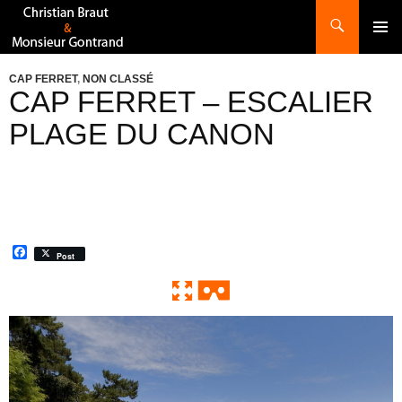
Recherche
ALLER
AU
CONTENU
CAP FERRET
,
NON CLASSÉ
CAP FERRET – ESCALIER
PLAGE DU CANON
F
Post
a
c
e
b
o
0:00 / 0:00
Exit VR
VR Setup
o
k