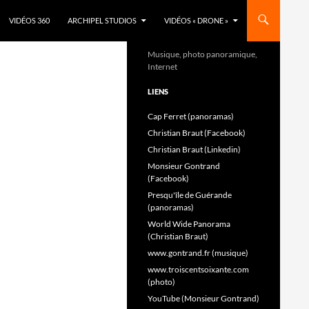
VIDÉOS 360
ARCHIPEL STUDIOS
VIDÉOS « DRONE »
Musique, photo panoramique,
Internet
LIENS
Cap Ferret (panoramas)
Christian Braut (Facebook)
Christian Braut (Linkedin)
Monsieur Gontrand
(Facebook)
Presqu'île de Guérande
(panoramas)
World Wide Panorama
(Christian Braut)
www.gontrand.fr (musique)
www.troiscentsoixante.com
(photo)
YouTube (Monsieur Gontrand)