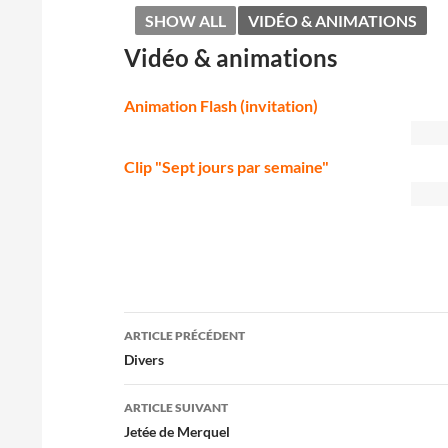
SHOW ALL
VIDÉO & ANIMATIONS
Vidéo & animations
Animation Flash (invitation)
Clip "Sept jours par semaine"
Navigation
ARTICLE PRÉCÉDENT
des
Divers
articles
ARTICLE SUIVANT
Jetée de Merquel