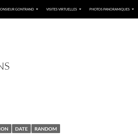
LLER AU CONTENU
ONSIEUR GONTRAND
VISITES VIRTUELLES
PHOTOS PANORAMIQUES
NS
ION
DATE
RANDOM