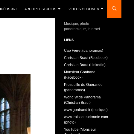
IDÉOS 360
ARCHIPEL STUDIOS
VIDÉOS « DRONE »
Musique, photo
panoramique, Internet
LIENS
Cap Ferret (panoramas)
Christian Braut (Facebook)
Christian Braut (Linkedin)
Monsieur Gontrand
(Facebook)
Presqu'île de Guérande
(panoramas)
World Wide Panorama
(Christian Braut)
www.gontrand.fr (musique)
www.troiscentsoixante.com
(photo)
YouTube (Monsieur