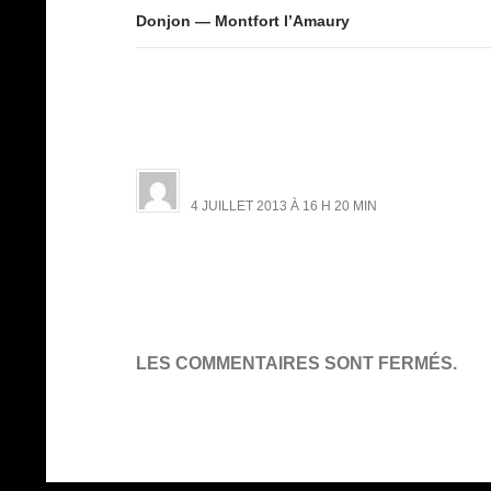
Donjon — Montfort l’Amaury
UNE RÉFLEXION SUR « EGLISE SAINT-PIE
lefeuvre née letourneau
4 JUILLET 2013 À 16 H 20 MIN
MERVEILLEUX, merci monsieur c est trè
un qui se souviendrait de mon papa lu
né le 3 juin 1933 merci patricia
LES COMMENTAIRES SONT FERMÉS.